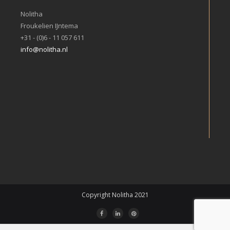
Nolitha
Froukelien IJntema
+31 - (0)6 - 11 057 611
info@nolitha.nl
Copyright Nolitha 2021