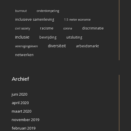
burnout
onderdompeling
inclusieve samenleving
1.5 meter economie
racisme
discriminatie
civil society
corona
inclusie
bevrijding
uitsluiting
diversiteit
arbeidsmarkt
verenigingsleven
netwerken
Archief
juni 2020
april 2020
maart 2020
november 2019
februari 2019