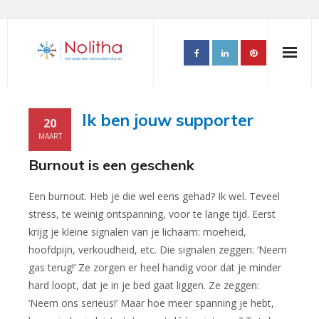
Home
Ik ben jouw supporter
20
PALADIN aanpak
MAART
Burnout is een geschenk
- PALADIN inclusive voor Gemeenten
- PALADIN executive
Een burnout. Heb je die wel eens gehad? Ik wel. Teveel
stress, te weinig ontspanning, voor te lange tijd. Eerst
- PALADIN professional
krijg je kleine signalen van je lichaam: moeheid,
hoofdpijn, verkoudheid, etc. Die signalen zeggen: ‘Neem
- PALADIN peer power
gas terug!’ Ze zorgen er heel handig voor dat je minder
hard loopt, dat je in je bed gaat liggen. Ze zeggen:
- PALADIN partnership
‘Neem ons serieus!’ Maar hoe meer spanning je hebt,