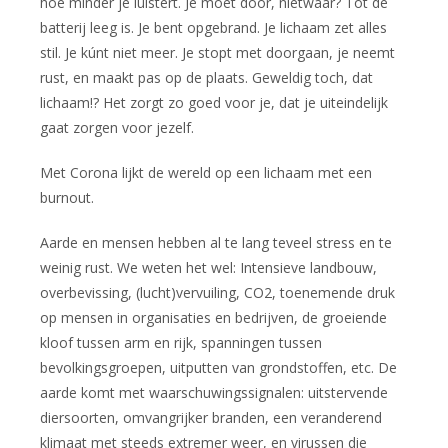
hoe minder je luistert. Je moet dóór, nietwaar? Tot de
Klantervaringen
batterij leeg is. Je bent opgebrand. Je lichaam zet alles
Blog
stil. Je kúnt niet meer. Je stopt met doorgaan, je neemt
rust, en maakt pas op de plaats. Geweldig toch, dat
Over Nolitha
lichaam!? Het zorgt zo goed voor je, dat je uiteindelijk
gaat zorgen voor jezelf.
- Ervaring
Met Corona lijkt de wereld op een lichaam met een
- Werkwijze
burnout.
Contact
Aarde en mensen hebben al te lang teveel stress en te
weinig rust. We weten het wel: Intensieve landbouw,
overbevissing, (lucht)vervuiling, CO2, toenemende druk
op mensen in organisaties en bedrijven, de groeiende
kloof tussen arm en rijk, spanningen tussen
bevolkingsgroepen, uitputten van grondstoffen, etc. De
aarde komt met waarschuwingssignalen: uitstervende
diersoorten, omvangrijker branden, een veranderend
klimaat met steeds extremer weer, en virussen die