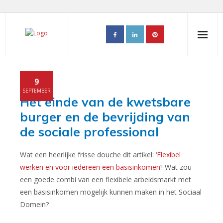
Home
9
PALADIN aanpak
SEPTEMBER
Het einde van de kwetsbare
- PALADIN inclusive voor Gemeenten
burger en de bevrijding van
de sociale professional
- PALADIN executive
- PALADIN professional
Wat een heerlijke frisse douche dit artikel: ‘
Flexibel
werken en voor iedereen een basisinkomen
‘! Wat zou
- PALADIN peer power
een goede combi van een flexibele arbeidsmarkt met
een basisinkomen mogelijk kunnen maken in het Sociaal
- PALADIN partnership
Domein?
Klantervaringen