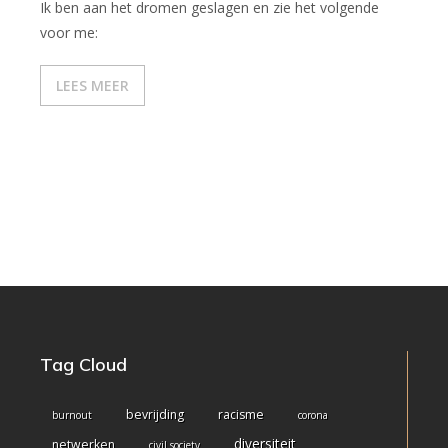
Ik ben aan het dromen geslagen en zie het volgende
voor me:
Blog
Over Nolitha
LEES MEER
- Ervaring
- Werkwijze
Contact
Tag Cloud
bevrijding
racisme
burnout
corona
diversiteit
netwerken
civil society